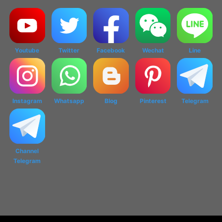
Youtube
Twitter
Facebook
Wechat
Line
Instagram
Whatsapp
Blog
Pinterest
Telegram
Channel
Telegram