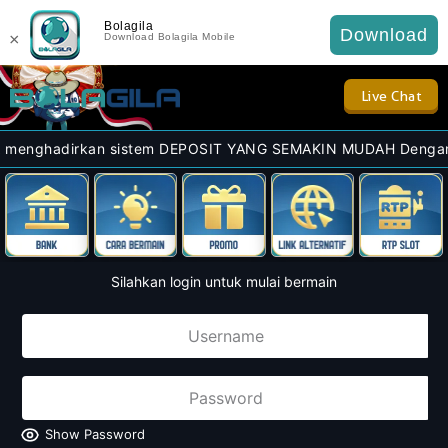
Bolagila
Download
×
Download Bolagila Mobile
Live Chat
enghadirkan sistem DEPOSIT YANG SEMAKIN MUDAH Dengan FITUR 
Silahkan login untuk mulai bermain
Show Password