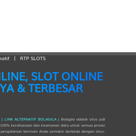
|
natif
RTP SLOTS
LINE, SLOT ONLINE
AYA & TERBESAR
 |
LINK ALTERNATIF BOLAGILA |
Bolagila adalah situs judi
min 100% kerahasiaan dan keamanan data untuk semua privasi
at pengalaman bermain Anda semakin berbeda dengan situs-