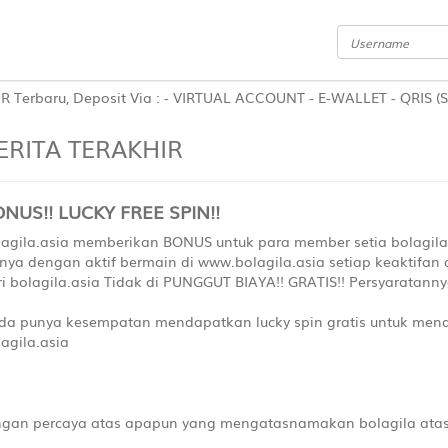
eposit Via : - VIRTUAL ACCOUNT - E-WALLET - QRIS (SCAN BARCOD
ERITA TERAKHIR
NUS!! LUCKY FREE SPIN!!
lagila.asia memberikan BONUS untuk para member setia bolagila 
nya dengan aktif bermain di www.bolagila.asia setiap keaktifa
ri bolagila.asia Tidak di PUNGGUT BIAYA!! GRATIS!! Persyaratanny
da punya kesempatan mendapatkan lucky spin gratis untuk mendap
agila.asia
ngan percaya atas apapun yang mengatasnamakan bolagila atas t